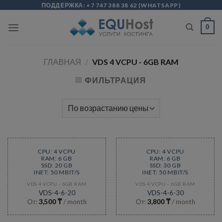
Skip
modal-check
ПОДДЕРЖКА:
+7 747 388 38 62
(
WHATSAPP
)
to
0
content
ГЛАВНАЯ
/
VDS 4 VCPU - 6GB RAM
ФИЛЬТРАЦИЯ
CPU: 4 VCPU
CPU: 4 VCPU
RAM: 6 GB
RAM: 6 GB
SSD: 20 GB
SSD: 30 GB
INET: 50 MBIT/S
INET: 50 MBIT/S
VDS 4 VCPU - 6GB RAM
VDS 4 VCPU - 6GB RAM
VDS-4-6-20
VDS-4-6-30
От:
3,500
₸
/ month
От:
3,800
₸
/ month