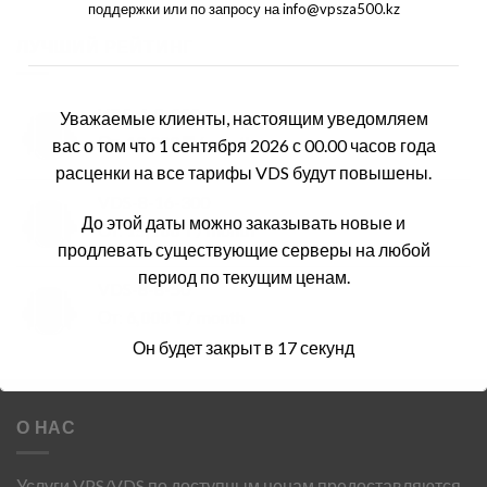
поддержки или по запросу на info@vpsza500.kz
ЛУЧШИЙ РЕЙТИНГ
VDS-4-8-250
Уважаемые клиенты, настоящим уведомляем
От:
10,800
₸
/ month
вас о том что 1 сентября 2026 с 00.00 часов года
расценки на все тарифы VDS будут повышены.
VDS-8-16-300
До этой даты можно заказывать новые и
От:
15,100
₸
/ month
продлевать существующие серверы на любой
период по текущим ценам.
VDS-8-8-50
От:
6,000
₸
/ month
Он будет закрыт в
17
секунд
О НАС
Услуги VPS/VDS по доступным ценам предоставляются