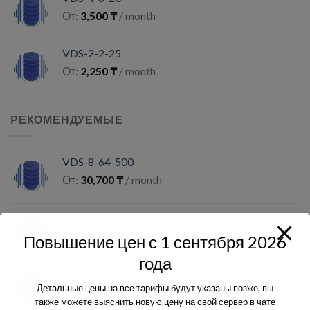
От:
3,500
₸
/ month
VDS-2-2-25
От:
2,250
₸
/ month
РЕКОМЕНДУЕМЫЕ
VDS-8-64-500
От:
30,700
₸
/ month
VDS-8-32-500
От:
24,300
₸
/ month
Повышение цен с 1 сентября 2026
года
VDS-8-32-250
Детальные цены на все тарифы будут указаны позже, вы
От:
16,800
₸
/ month
также можете выяснить новую цену на свой сервер в чате