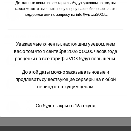
Детальные цены на все тарифы будут указаны позже, вы
VDS-8-32-250
также можете выяснить новую цену на свой сервер в чате
поддержки или по запросу на info@vpsza500.kz
От:
16,800
₸
/ month
ЛУЧШИЙ РЕЙТИНГ
Уважаемые клиенты, настоящим уведомляем
вас о том что 1 сентября 2026 с 00.00 часов года
VDS-1-1-25
расценки на все тарифы VDS будут повышены.
От:
1,750
₸
/ month
До этой даты можно заказывать новые и
VDS-10-10-60
продлевать существующие серверы на любой
От:
7,300
₸
/ month
период по текущим ценам.
VDS-4-8-150
Он будет закрыт в
16
секунд
От:
7,800
₸
/ month