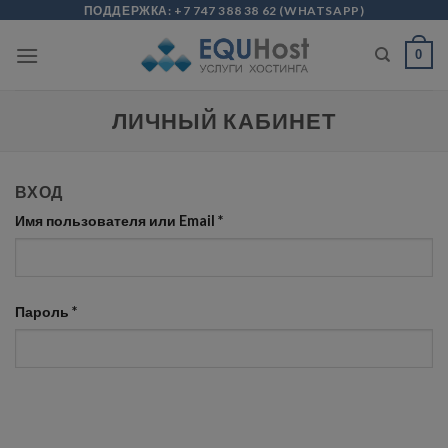
Skip
modal-check
ПОДДЕРЖКА:
+7 747 388 38 62
(
WHATSAPP
)
to
0
content
ЛИЧНЫЙ КАБИНЕТ
ВХОД
Имя пользователя или Email
*
Пароль
*