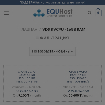
Skip
modal-check
ПОДДЕРЖКА:
+7 747 388 38 62
(
WHATSAPP
)
to
0
content
ГЛАВНАЯ
/
VDS 8 VCPU - 16GB RAM
ФИЛЬТРАЦИЯ
CPU: 8 VCPU
CPU: 8 VCPU
RAM: 16 GB
RAM: 16 GB
SSD: 100 GB
SSD: 150 GB
INET: 50 MBIT/S
INET: 50 MBIT/S
VDS 8 VCPU - 16GB RAM
VDS 8 VCPU - 16GB RAM
VDS-8-16-100
VDS-8-16-150
От:
9,100
₸
/ month
От:
10,600
₸
/ month