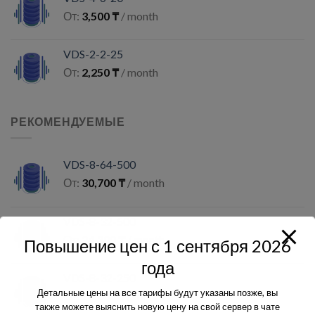
От:
3,500
₸
/ month
VDS-2-2-25
От:
2,250
₸
/ month
РЕКОМЕНДУЕМЫЕ
VDS-8-64-500
От:
30,700
₸
/ month
VDS-8-32-500
От:
24,300
₸
/ month
Повышение цен с 1 сентября 2026
года
VDS-8-32-250
Детальные цены на все тарифы будут указаны позже, вы
От:
16,800
₸
/ month
также можете выяснить новую цену на свой сервер в чате