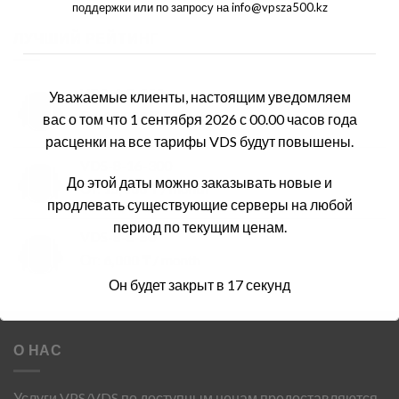
поддержки или по запросу на info@vpsza500.kz
ЛУЧШИЙ РЕЙТИНГ
VDS-4-8-250
Уважаемые клиенты, настоящим уведомляем
От:
10,800
₸
/ month
вас о том что 1 сентября 2026 с 00.00 часов года
расценки на все тарифы VDS будут повышены.
VDS-8-16-300
До этой даты можно заказывать новые и
От:
15,100
₸
/ month
продлевать существующие серверы на любой
период по текущим ценам.
VDS-8-8-50
От:
6,000
₸
/ month
Он будет закрыт в
16
секунд
О НАС
Услуги VPS/VDS по доступным ценам предоставляются