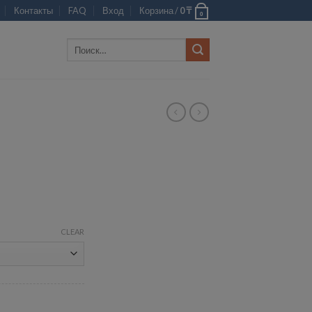
Контакты
FAQ
Вход
Корзина /
0
₸
0
Искать:
CLEAR