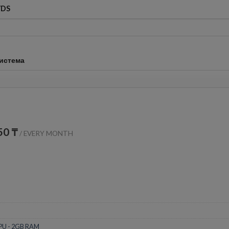
VDS
истема
50 ₸
/
EVERY MONTH
PU - 2GB RAM