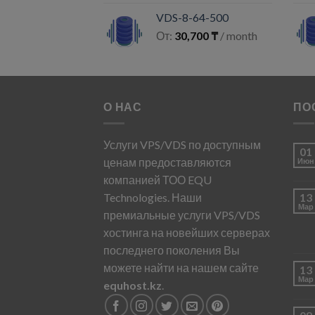
VDS-8-64-500
От:
30,700
₸
/ month
О НАС
ПО
Услуги VPS/VDS по доступным
01
ценам предоставляются
Июн
компанией ТОО EQU
Technologies. Наши
13
Мар
премиальные услуги VPS/VDS
хостинга на новейших серверах
последнего поколения Вы
можете найти на нашем сайте
13
Мар
equhost.kz
.