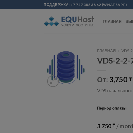
Skip
modal-check
ПОДДЕРЖКА:
+7 747 388 38 62
(
WHATSAPP
)
to
content
ГЛАВНАЯ
ВЫ
ГЛАВНАЯ
/
VDS 2
VDS-2-2-
От:
3,750
₸
VDS начального 
Период оплаты
3,750
/ mon
₸