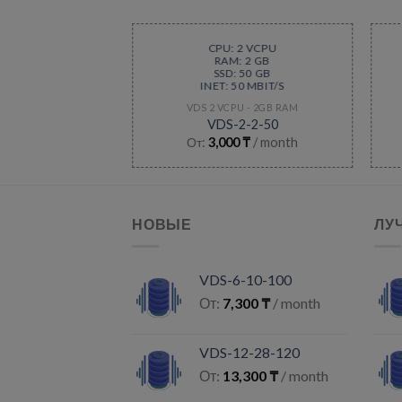
CPU: 2 VCPU
RAM: 2 GB
SSD: 50 GB
INET: 50 MBIT/S
VDS 2 VCPU - 2GB RAM
VDS-2-2-50
От:
3,000
₸
/ month
НОВЫЕ
ЛУ
VDS-6-10-100
От:
7,300
₸
/ month
VDS-12-28-120
От:
13,300
₸
/ month