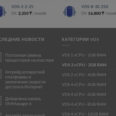
VDS-2-2-25
VDS-8-32-250
От:
2,250
₸
/ month
От:
16,800
₸
/ mon
СЛЕДНИЕ НОВОСТИ
КАТЕГОРИИ VDS
VDS 1 vCPU - 1GB RAM
Поэтапная замена
процессоров на кластере
VDS 2 vCPU - 2GB RAM
Апгрейд аппаратной
VDS 2 vCPU - 4GB RAM
платформы и
увеличение скорости
VDS 4 vCPU - 4GB RAM
доступа в Интернет
VDS 4 vCPU - 6GB RAM
Добавлена панель
VMManager 6
VDS 4 vCPU - 8GB RAM
VDS 4 vCPU - 12GB RAM
Апгрейд аппаратной