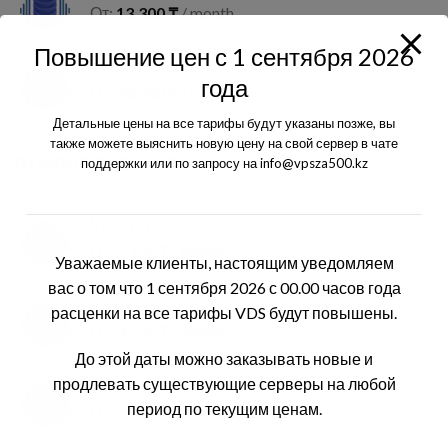
От:
13,300
₸
/ month
Повышение цен с 1 сентября 2026
VDS-8-64-500
года
От:
30,700
₸
/ month
Детальные цены на все тарифы будут указаны позже, вы
также можете выяснить новую цену на свой сервер в чате
ЛУЧШИЕ ПРОДАЖИ
поддержки или по запросу на info@vpsza500.kz
VDS-1-1-5
От:
1,150
₸
/ month
Уважаемые клиенты, настоящим уведомляем
вас о том что 1 сентября 2026 с 00.00 часов года
VDS-4-6-20
расценки на все тарифы VDS будут повышены.
От:
3,500
₸
/ month
До этой даты можно заказывать новые и
продлевать существующие серверы на любой
VDS-2-2-25
период по текущим ценам.
От:
2,250
₸
/ month