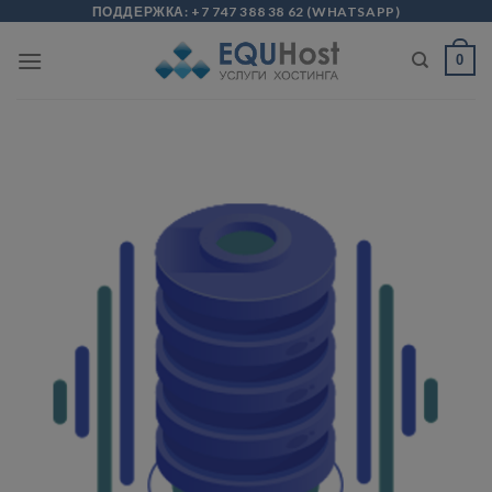
Skip
modal-check
ПОДДЕРЖКА:
+7 747 388 38 62
(
WHATSAPP
)
to
0
content