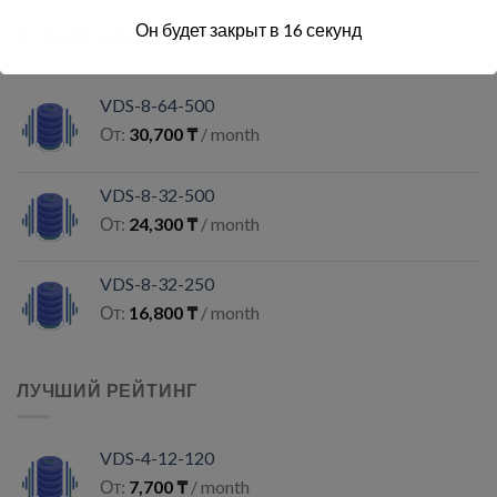
Он будет закрыт в
15
секунд
РЕКОМЕНДУЕМЫЕ
VDS-8-64-500
От:
30,700
₸
/ month
VDS-8-32-500
От:
24,300
₸
/ month
VDS-8-32-250
От:
16,800
₸
/ month
ЛУЧШИЙ РЕЙТИНГ
VDS-4-12-120
От:
7,700
₸
/ month