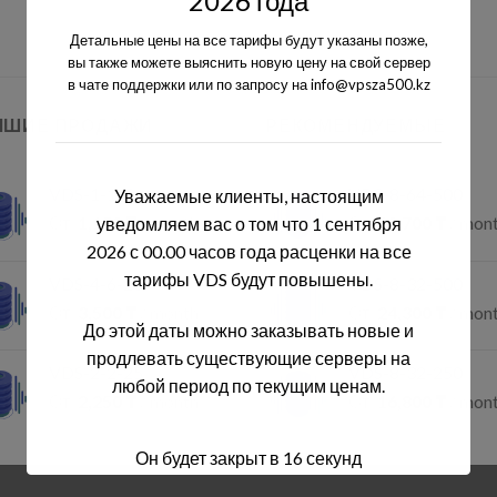
2026 года
Детальные цены на все тарифы будут указаны позже,
вы также можете выяснить новую цену на свой сервер
в чате поддержки или по запросу на info@vpsza500.kz
ЧШИЕ ПРОДАЖИ
РЕКОМЕНДУЕМЫЕ
VDS-1-1-5
VDS-8-64-500
Уважаемые клиенты, настоящим
От:
1,150
₸
/ month
От:
30,700
₸
/ mon
уведомляем вас о том что 1 сентября
2026 с 00.00 часов года расценки на все
тарифы VDS будут повышены.
VDS-4-6-20
VDS-8-32-500
От:
3,500
₸
/ month
От:
24,300
₸
/ mon
До этой даты можно заказывать новые и
продлевать существующие серверы на
VDS-2-2-25
VDS-8-32-250
любой период по текущим ценам.
От:
2,250
₸
/ month
От:
16,800
₸
/ mon
Он будет закрыт в
16
секунд