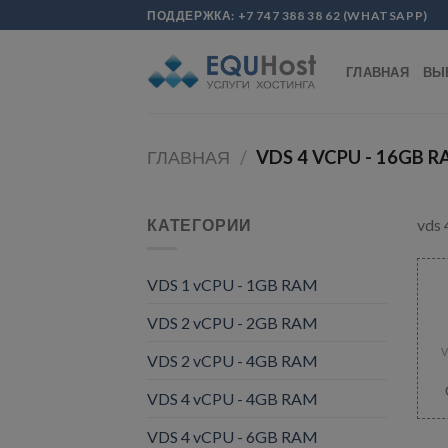
Skip
modal-check
ПОДДЕРЖКА:
+7 747 388 38 62
(
WHATSAPP
)
to
content
ГЛАВНАЯ
ВЫ
ГЛАВНАЯ
/
VDS 4 VCPU - 16GB 
КАТЕГОРИИ
vds
VDS 1 vCPU - 1GB RAM
VDS 2 vCPU - 2GB RAM
V
VDS 2 vCPU - 4GB RAM
VDS 4 vCPU - 4GB RAM
VDS 4 vCPU - 6GB RAM