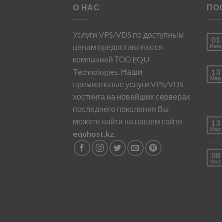
О НАС
ПО
Услуги VPS/VDS по доступным
01
ценам предоставляются
Июн
компанией ТОО EQU
Technologies. Наши
13
Мар
премиальные услуги VPS/VDS
хостинга на новейших серверах
последнего поколения Вы
можете найти на нашем сайте
13
Мар
equhost.kz
.
08
Окт