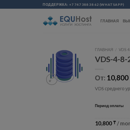
Skip
modal-check
ПОДДЕРЖКА:
+7 747 388 38 62
(
WHATSAPP
)
to
content
ГЛАВНАЯ
ВЫ
ГЛАВНАЯ
/
VDS 4
VDS-4-8-
От:
10,800
VDS среднего ур
Период оплаты
10,800
/ mo
₸