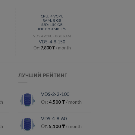
CPU: 4 VCPU
RAM: 8 GB
SSD: 150 GB
INET: 50 MBIT/S
VDS 4 VCPU - 8GB RAM
VDS-4-8-150
От:
7,800
₸
/ month
ЛУЧШИЙ РЕЙТИНГ
VDS-2-2-100
th
От:
4,500
₸
/ month
VDS-4-8-60
th
От:
5,100
₸
/ month