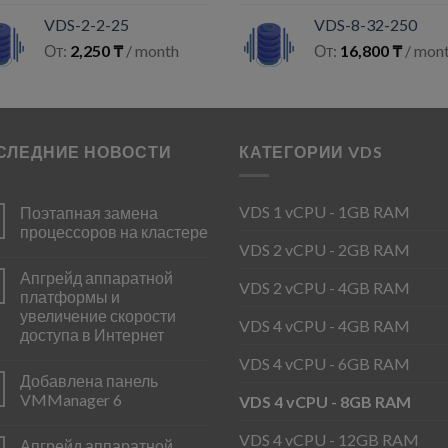
VDS-2-2-25
VDS-8-32-250
От:
2,250
₸
/ month
От:
16,800
₸
/ mon
СЛЕДНИЕ НОВОСТИ
КАТЕГОРИИ VDS
VDS 1 vCPU - 1GB RAM
Поэтапная замена
процессоров на кластере
VDS 2 vCPU - 2GB RAM
Апгрейд аппаратной
VDS 2 vCPU - 4GB RAM
платформы и
увеличение скорости
VDS 4 vCPU - 4GB RAM
доступа в Интернет
VDS 4 vCPU - 6GB RAM
Добавлена панель
VMManager 6
VDS 4 vCPU - 8GB RAM
VDS 4 vCPU - 12GB RAM
Апгрейд аппаратной