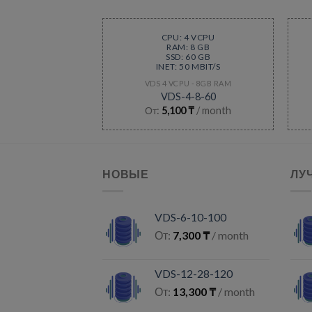
CPU: 4 VCPU
RAM: 8 GB
SSD: 60 GB
INET: 50 MBIT/S
VDS 4 VCPU - 8GB RAM
VDS-4-8-60
От:
5,100
₸
/ month
НОВЫЕ
ЛУ
VDS-6-10-100
От:
7,300
₸
/ month
VDS-12-28-120
От:
13,300
₸
/ month