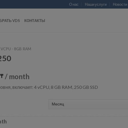
О нас
Наши услуги
Новости
БРАТЬ VDS
КОНТАКТЫ
 VCPU - 8GB RAM
250
/ month
₸
овня, включает: 4 vCPU, 8 GB RAM, 250 GB SSD
nth