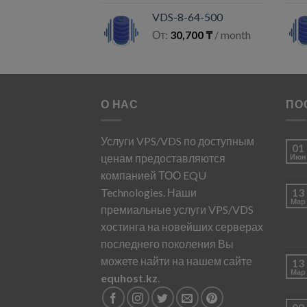
VDS-8-64-500
От:
30,700
₸
/ month
О НАС
ПО
Услуги VPS/VDS по доступным
01
ценам предоставляются
Июн
компанией ТОО EQU
Technologies. Наши
13
Мар
премиальные услуги VPS/VDS
хостинга на новейших серверах
последнего поколения Вы
можете найти на нашем сайте
13
Мар
equhost.kz
.