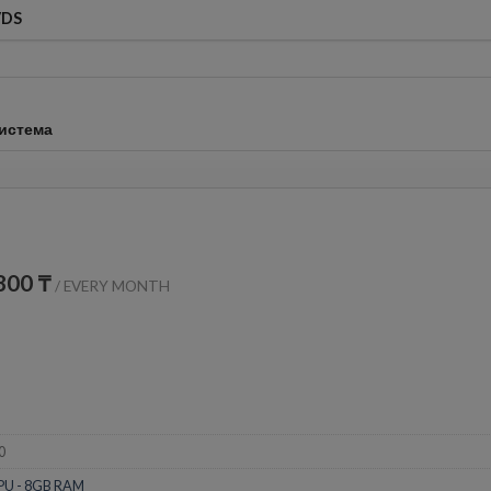
VDS
истема
800 ₸
/
EVERY MONTH
0
PU - 8GB RAM