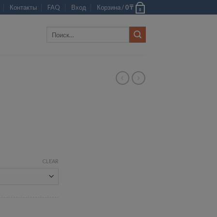
Контакты
FAQ
Вход
Корзина /
0
₸
0
Искать:
CLEAR