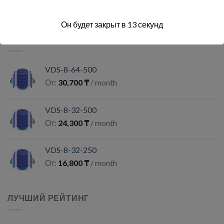
От:
2,250
₸
/ month
Он будет закрыт в
12
секунд
РЕКОМЕНДУЕМЫЕ
VDS-8-64-500
От:
30,700
₸
/ month
VDS-8-32-500
От:
24,300
₸
/ month
VDS-8-32-250
От:
16,800
₸
/ month
ЛУЧШИЙ РЕЙТИНГ