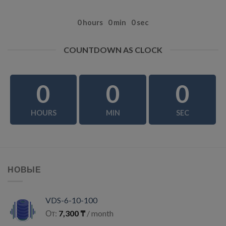
0
hours
0
min
0
sec
COUNTDOWN AS CLOCK
0
0
0
HOURS
MIN
SEC
НОВЫЕ
VDS-6-10-100
От:
7,300
₸
/ month