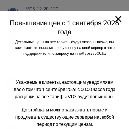
VDS-12-28-120
От:
13,300
₸
/ month
Повышение цен с 1 сентября 2026
года
VDS-8-64-500
От:
30,700
₸
/ month
Детальные цены на все тарифы будут указаны позже, вы
также можете выяснить новую цену на свой сервер в чате
поддержки или по запросу на info@vpsza500.kz
ЛУЧШИЕ ПРОДАЖИ
VDS-1-1-5
Уважаемые клиенты, настоящим уведомляем
От:
1,150
₸
/ month
вас о том что 1 сентября 2026 с 00.00 часов года
расценки на все тарифы VDS будут повышены.
VDS-4-6-20
От:
3,500
₸
/ month
До этой даты можно заказывать новые и
продлевать существующие серверы на любой
VDS-2-2-25
период по текущим ценам.