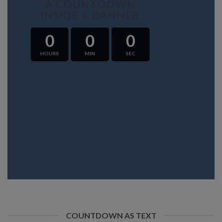
A COUNTDOWN
INSIDE A BANNER
0
0
0
HOURS
MIN
SEC
COUNTDOWN AS TEXT