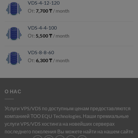
VDS-4-12-120
От:
7,700
₸
/ month
VDS-4-4-100
От:
5,500
₸
/ month
VDS-8-8-60
От:
6,300
₸
/ month
О НАС
Услуги VPS/VDS по доступным ценам предоставляются
компанией ТОО EQU Technologies. Наши премиальные
услуги VPS/VDS хостинга на новейших серверах
последнего поколения Вы можете найти на нашем сайте