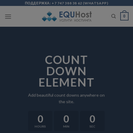
Skip
modal-check
ПОДДЕРЖКА:
+7 747 388 38 62
(
WHATSAPP
)
to
0
content
COUNT
DOWN
ELEMENT
Add beautiful count downs anywhere on
the site.
0
0
0
HOURS
MIN
SEC