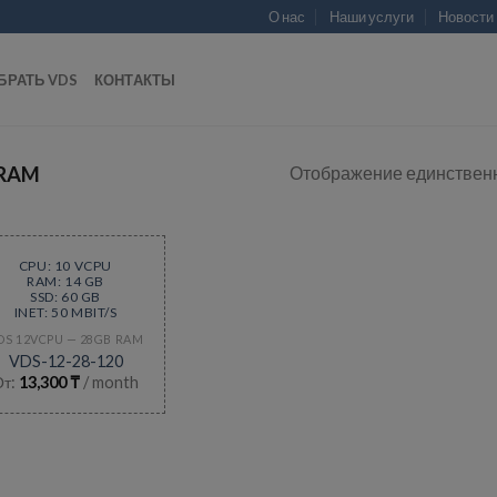
О нас
Наши услуги
Новости
БРАТЬ VDS
КОНТАКТЫ
Отображение единственн
 RAM
CPU: 10 VCPU
RAM: 14 GB
SSD: 60 GB
INET: 50 MBIT/S
DS 12VCPU — 28GB RAM
VDS-12-28-120
От:
13,300
₸
/ month