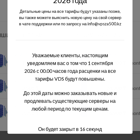
2026 года
Детальные цены на все тарифы будут указаны позже,
вы также можете выяснить новую цену на свой сервер
в чате поддержки или по запросу на info@vpsza500.kz
ЧШИЕ ПРОДАЖИ
РЕКОМЕНДУЕМЫЕ
VDS-1-1-5
VDS-8-64-500
Уважаемые клиенты, настоящим
От:
1,150
₸
/ month
От:
30,700
₸
/ mon
уведомляем вас о том что 1 сентября
2026 с 00.00 часов года расценки на все
тарифы VDS будут повышены.
VDS-4-6-20
VDS-8-32-500
От:
3,500
₸
/ month
От:
24,300
₸
/ mon
До этой даты можно заказывать новые и
продлевать существующие серверы на
VDS-2-2-25
VDS-8-32-250
любой период по текущим ценам.
От:
2,250
₸
/ month
От:
16,800
₸
/ mon
Он будет закрыт в
16
секунд