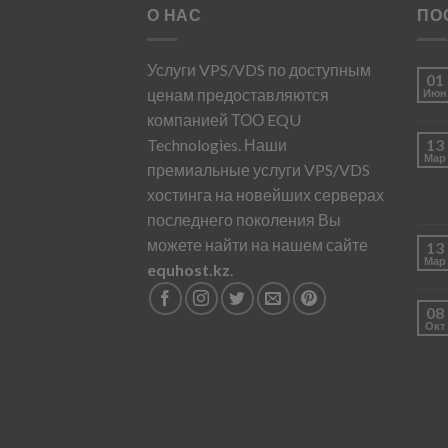
О НАС
ПО
Услуги VPS/VDS по доступным
01
ценам предоставляются
Июн
компанией ТОО EQU
Technologies. Наши
13
Мар
премиальные услуги VPS/VDS
хостинга на новейших серверах
последнего поколения Вы
можете найти на нашем сайте
13
Мар
equhost.kz
.
08
Окт