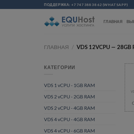
Skip
modal-check
ПОДДЕРЖКА:
+7 747 388 38 62
(
WHATSAPP
)
to
content
ГЛАВНАЯ
ВЫ
ГЛАВНАЯ
/
VDS 12VCPU — 28GB
КАТЕГОРИИ
VDS 1 vCPU - 1GB RAM
V
VDS 2 vCPU - 2GB RAM
VDS 2 vCPU - 4GB RAM
VDS 4 vCPU - 4GB RAM
VDS 4 vCPU - 6GB RAM