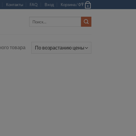
Контакты
FAQ
Вход
Корзина /
0
₸
0
Искать:
ого товара