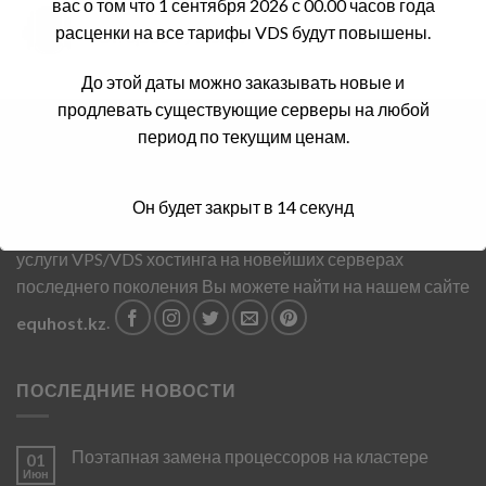
вас о том что 1 сентября 2026 с 00.00 часов года
VDS-4-6-20
расценки на все тарифы VDS будут повышены.
От:
3,500
₸
/ month
До этой даты можно заказывать новые и
продлевать существующие серверы на любой
период по текущим ценам.
О НАС
Услуги VPS/VDS по доступным ценам предоставляются
Он будет закрыт в
13
секунд
компанией ТОО EQU Technologies. Наши премиальные
услуги VPS/VDS хостинга на новейших серверах
последнего поколения Вы можете найти на нашем сайте
equhost.kz
.
ПОСЛЕДНИЕ НОВОСТИ
Поэтапная замена процессоров на кластере
01
Июн