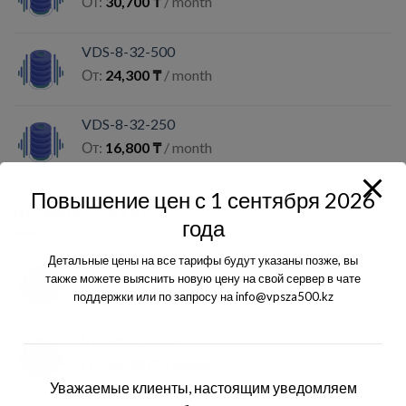
От:
30,700
₸
/ month
VDS-8-32-500
От:
24,300
₸
/ month
VDS-8-32-250
От:
16,800
₸
/ month
Повышение цен с 1 сентября 2026
ЛУЧШИЙ РЕЙТИНГ
года
Детальные цены на все тарифы будут указаны позже, вы
VDS-8-8-200
также можете выяснить новую цену на свой сервер в чате
От:
10,500
₸
/ month
поддержки или по запросу на info@vpsza500.kz
VDS-8-32-500
От:
24,300
₸
/ month
Уважаемые клиенты, настоящим уведомляем