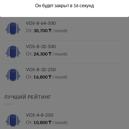
РЕКОМЕНДУЕМЫЕ
Он будет закрыт в
15
секунд
VDS-8-64-500
От:
30,700
₸
/ month
VDS-8-32-500
От:
24,300
₸
/ month
VDS-8-32-250
От:
16,800
₸
/ month
ЛУЧШИЙ РЕЙТИНГ
VDS-4-8-250
От:
10,800
₸
/ month