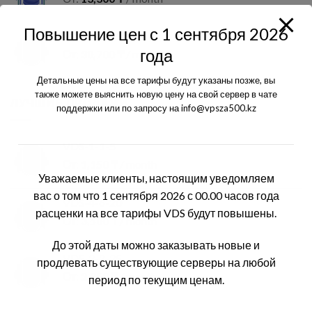
Повышение цен с 1 сентября 2026
VDS-8-64-500
года
От:
30,700
₸
/ month
Детальные цены на все тарифы будут указаны позже, вы
также можете выяснить новую цену на свой сервер в чате
ЛУЧШИЕ ПРОДАЖИ
поддержки или по запросу на info@vpsza500.kz
VDS-1-1-5
От:
1,150
₸
/ month
Уважаемые клиенты, настоящим уведомляем
вас о том что 1 сентября 2026 с 00.00 часов года
VDS-4-6-20
расценки на все тарифы VDS будут повышены.
От:
3,500
₸
/ month
До этой даты можно заказывать новые и
VDS-2-2-25
продлевать существующие серверы на любой
От:
2,250
₸
/ month
период по текущим ценам.