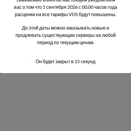
вас о том что 1 сентября 2026 с 00.00 часов года
расценки на все тарифы VDS будут повышены.
До этой даты можно заказывать новые и
MARK JANCE
продлевать существующие серверы на любой
CTO / DEVELOPER
период по текущим ценам.
Lorem ipsum dolor sit amet, consectetur adipiscing elit. Proin
Он будет закрыт в
14
секунд
ullamcorper