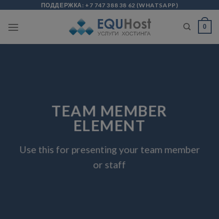
Skip
modal-check
ПОДДЕРЖКА:
+7 747 388 38 62
(
WHATSAPP
)
to
0
content
TEAM MEMBER
ELEMENT
Use this for presenting your team member
or staff