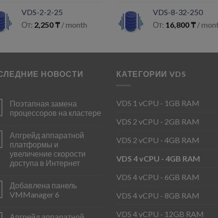
VDS-2-2-25
VDS-8-32-250
От:
2,250
₸
/ month
От:
16,800
₸
/ mon
СЛЕДНИЕ НОВОСТИ
КАТЕГОРИИ VDS
VDS 1 vCPU - 1GB RAM
Поэтапная замена
процессоров на кластере
VDS 2 vCPU - 2GB RAM
Апгрейд аппаратной
VDS 2 vCPU - 4GB RAM
платформы и
увеличение скорости
VDS 4 vCPU - 4GB RAM
доступа в Интернет
VDS 4 vCPU - 6GB RAM
Добавлена панель
VMManager 6
VDS 4 vCPU - 8GB RAM
VDS 4 vCPU - 12GB RAM
Апгрейд аппаратной