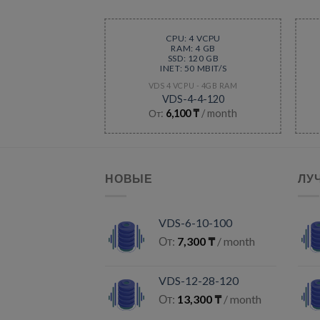
 4 VCPU
CPU: 4 VCPU
: 4 GB
RAM: 4 GB
 200 GB
SSD: 120 GB
50 MBIT/S
INET: 50 MBIT/S
U - 4GB RAM
VDS 4 VCPU - 4GB RAM
-4-200
VDS-4-4-120
0
₸
/ month
От:
6,100
₸
/ month
НОВЫЕ
ЛУ
VDS-6-10-100
От:
7,300
₸
/ month
VDS-12-28-120
От:
13,300
₸
/ month