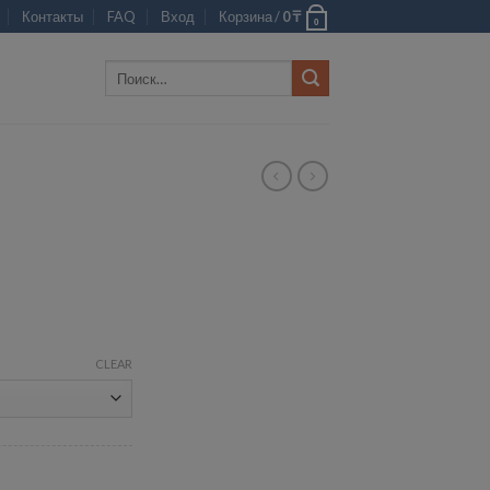
Контакты
FAQ
Вход
Корзина /
0
₸
0
Искать:
CLEAR