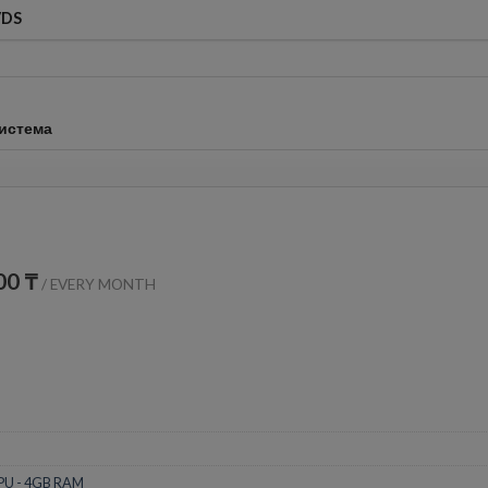
VDS
истема
00 ₸
/
EVERY MONTH
PU - 4GB RAM