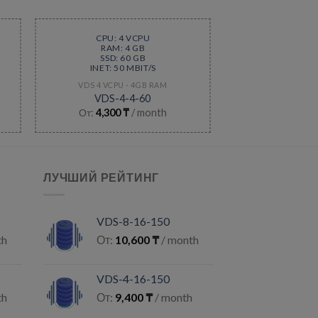
CPU: 4 VCPU
RAM: 4 GB
SSD: 60 GB
INET: 50 MBIT/S
VDS 4 VCPU - 4GB RAM
VDS-4-4-60
От:
4,300
₸
/ month
ЛУЧШИЙ РЕЙТИНГ
VDS-8-16-150
th
От:
10,600
₸
/ month
VDS-4-16-150
th
От:
9,400
₸
/ month