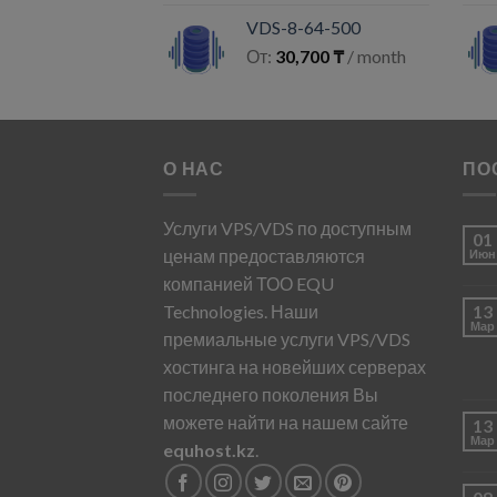
VDS-8-64-500
От:
30,700
₸
/ month
О НАС
ПО
Услуги VPS/VDS по доступным
01
ценам предоставляются
Июн
компанией ТОО EQU
Technologies. Наши
13
Мар
премиальные услуги VPS/VDS
хостинга на новейших серверах
последнего поколения Вы
можете найти на нашем сайте
13
Мар
equhost.kz
.