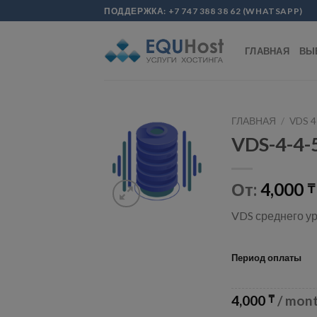
Skip
modal-check
ПОДДЕРЖКА:
+7 747 388 38 62
(
WHATSAPP
)
to
content
ГЛАВНАЯ
ВЫ
ГЛАВНАЯ
/
VDS 4
VDS-4-4-
От:
4,000
₸
VDS среднего ур
Период оплаты
4,000
/ mon
₸