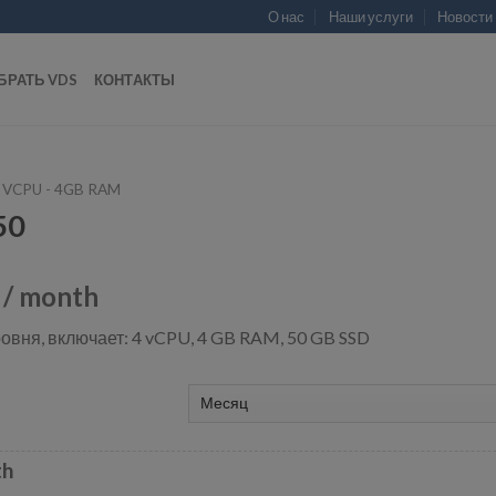
О нас
Наши услуги
Новости
БРАТЬ VDS
КОНТАКТЫ
 VCPU - 4GB RAM
50
/ month
овня, включает: 4 vCPU, 4 GB RAM, 50 GB SSD
th