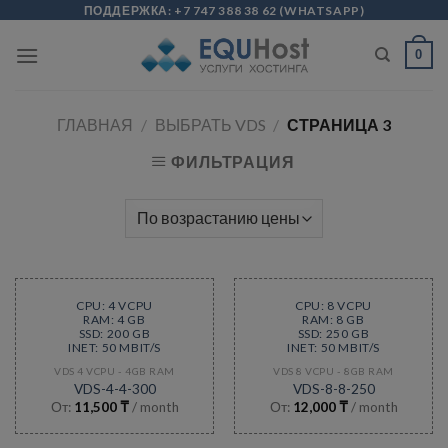
Skip
modal-check
ПОДДЕРЖКА:
+7 747 388 38 62
(
WHATSAPP
)
to
0
content
ГЛАВНАЯ
/
ВЫБРАТЬ VDS
/
СТРАНИЦА 3
ФИЛЬТРАЦИЯ
CPU: 4 VCPU
CPU: 8 VCPU
RAM: 4 GB
RAM: 8 GB
SSD: 200 GB
SSD: 250 GB
INET: 50 MBIT/S
INET: 50 MBIT/S
VDS 4 VCPU - 4GB RAM
VDS 8 VCPU - 8GB RAM
VDS-4-4-300
VDS-8-8-250
От:
11,500
₸
/ month
От:
12,000
₸
/ month