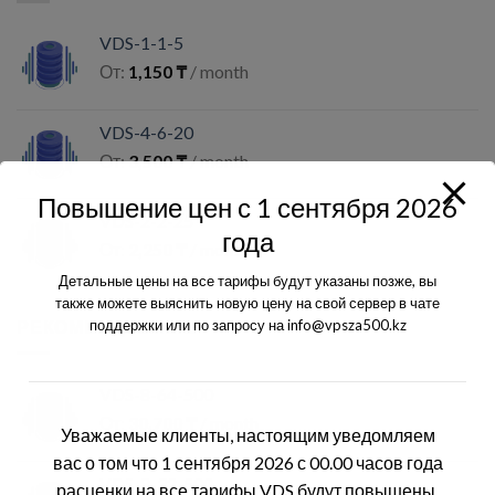
VDS-1-1-5
От:
1,150
₸
/ month
VDS-4-6-20
От:
3,500
₸
/ month
Повышение цен с 1 сентября 2026
VDS-2-2-25
года
От:
2,250
₸
/ month
Детальные цены на все тарифы будут указаны позже, вы
также можете выяснить новую цену на свой сервер в чате
поддержки или по запросу на info@vpsza500.kz
РЕКОМЕНДУЕМЫЕ
VDS-8-64-500
От:
30,700
₸
/ month
Уважаемые клиенты, настоящим уведомляем
вас о том что 1 сентября 2026 с 00.00 часов года
VDS-8-32-500
расценки на все тарифы VDS будут повышены.