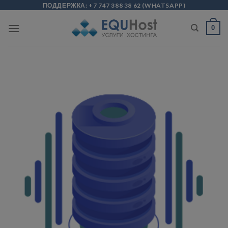
Skip
modal-check
ПОДДЕРЖКА:
+7 747 388 38 62
(
WHATSAPP
)
to
0
content