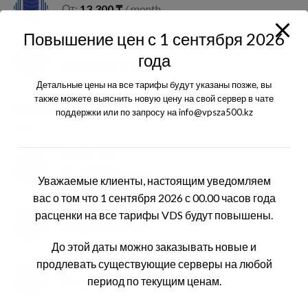
От:
13,300
₸
/ month
Повышение цен с 1 сентября 2026
VDS-8-64-500
года
От:
30,700
₸
/ month
Детальные цены на все тарифы будут указаны позже, вы
также можете выяснить новую цену на свой сервер в чате
ЛУЧШИЕ ПРОДАЖИ
поддержки или по запросу на info@vpsza500.kz
VDS-1-1-5
От:
1,150
₸
/ month
Уважаемые клиенты, настоящим уведомляем
вас о том что 1 сентября 2026 с 00.00 часов года
VDS-4-6-20
расценки на все тарифы VDS будут повышены.
От:
3,500
₸
/ month
До этой даты можно заказывать новые и
продлевать существующие серверы на любой
VDS-2-2-25
период по текущим ценам.
От:
2,250
₸
/ month