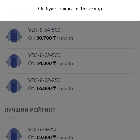
Он будет закрыт в
16
секунд
РЕКОМЕНДУЕМЫЕ
VDS-8-64-500
От:
30,700
₸
/ month
VDS-8-32-500
От:
24,300
₸
/ month
VDS-8-32-250
От:
16,800
₸
/ month
ЛУЧШИЙ РЕЙТИНГ
VDS-8-8-250
От:
12,000
₸
/ month